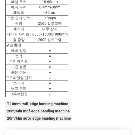
패널 두께
10-60mm
에지 두께
0.4mm-3mm
패널폭
≥80mm
PRIVACY
작동 공기 압력
0.8mpa
중량
2500 킬로그램
POLICY
패키지
나무 상자
패키지 사이즈 :
6000x1000x1800mm
총 중량
2600 킬로그램
구조 형태
예비 밀링
●
접착
●
마지막 정돈
●
거친 정돈
●
좋은 정돈
●
프로파일링 단위
/
쓰레기
●
버프 연마
●
그루브형성
/
T10mm mdf edge banding machine
20m/Min mdf edge banding machine
20m/Min auto edge banding machine