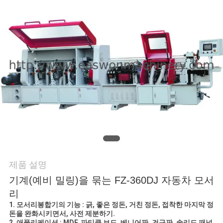
연
락
주
세
요
뉴
스
제품 설명
기계(예비 밀링)을 묶는 FZ-360DJ 자동차 모서
인
리
1. 모서리봉합기의 기능 : 긁, 좋은 정돈, 거친 정돈, 접착한 마지막 정
용
돈을 완화시키면서, 사전 제분하기.
2. 애플리케이션 : MDF, 파티클 보드, 베니어판, 건구판, 솔리드 패널