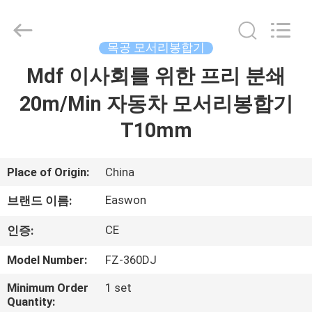
-
2026
Linyi
Ruixiang
Import
목공 모서리봉합기
&
Export
Mdf 이사회를 위한 프리 분쇄
집
Co.,
Ltd..
All
20m/Min 자동차 모서리봉합기
Rights
Reserved.
제
T10mm
품
Place of Origin:
China
우
Easwon
브랜드 이름:
리
CE
인증:
에
Model Number:
FZ-360DJ
대
Minimum Order
1 set
Quantity: