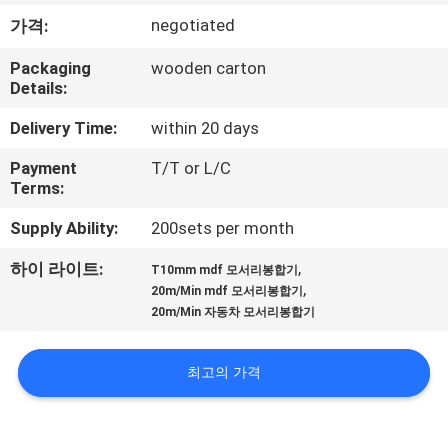
하
negotiated
가격:
여
Packaging
wooden carton
Details:
공
Delivery Time:
within 20 days
장
Payment
T/T or L/C
여
Terms:
행
Supply Ability:
200sets per month
,
하이 라이트:
T10mm mdf 모서리봉합기
,
품
20m/Min mdf 모서리봉합기
20m/Min 자동차 모서리봉합기
질
관
최고의 가격
리