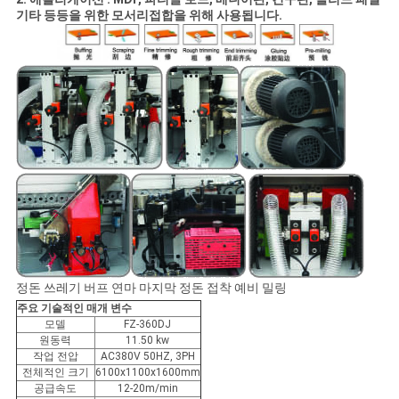
문
기타 등등을 위한 모서리접합을 위해 사용됩니다.
을
요
구
하
세
요
사
정돈 쓰레기 버프 연마 마지막 정돈 접착 예비 밀링
주요 기술적인 매개 변수
이
모델
FZ-360DJ
원동력
11.50 kw
트
작업 전압
AC380V 50HZ, 3PH
전체적인 크기
6100x1100x1600mm
맵
공급속도
12-20m/min