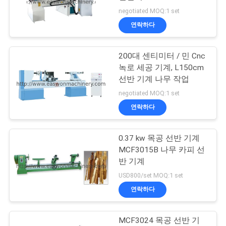
negotiated MOQ:1 set
연
연락하다
13
락
200대 센티미터 / 민 Cnc
주
목공 모티싱 머신
녹로 세공 기계, L150cm
세
선반 기계 나무 작업
negotiated MOQ:1 set
요
연락하다
뉴
0.37 kw 목공 선반 기계
17
MCF3015B 나무 카피 선
스
목공 모래로 덮는 기
반 기계
USD800/set MOQ:1 set
계
인
연락하다
용
MCF3024 목공 선반 기