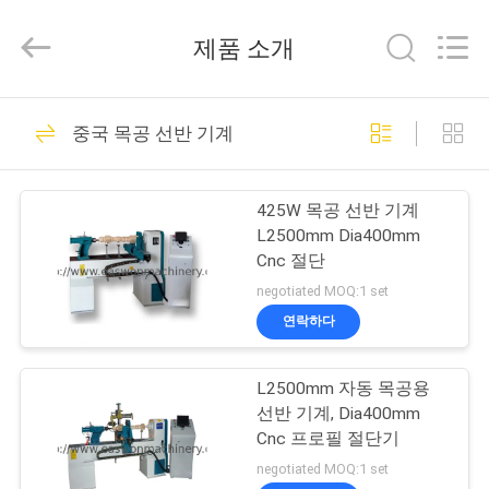
-
2026
Linyi
제품 소개
Ruixiang
Import
&
Export
집
Co.,
48
Ltd..
중국 목공 선반 기계
All
Rights
Reserved.
목공 띠톱 기계
제
425W 목공 선반 기계
품
L2500mm Dia400mm
Cnc 절단
negotiated MOQ:1 set
우
연락하다
29
리
L2500mm 자동 목공용
에
목공 분할선판 기계
선반 기계, Dia400mm
대
Cnc 프로필 절단기
negotiated MOQ:1 set