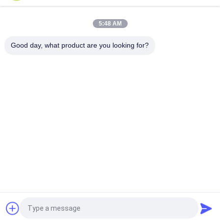
13
5:48 AM
PRIVACY
핑거 조인트 형태 형
POLICY
Good day, what product are you looking for?
성기
모든
목공 띠톱 기계
목공 분할선판 기계
8
목공 모서리봉합기
목공 제분기
얇은막 프레스기
목공 모래로 덮는 기
목공 모티싱 머신
계
목공 선반 기계
목공 스프레이 부스
견적 요청