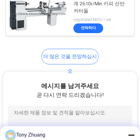
문
계 2610r/Min 카피 선반
커터들
을
8
negotiated MOQ:1 set
요
연락하다
목공 선반 기계
구
하
더 많은 것을 전망하십시
세
오
요
10
메시지를 남겨주세요
곧 다시 연락 드리겠습니다!
사
목공 스프레이 부스
이
트
Tony Zhuang
맵