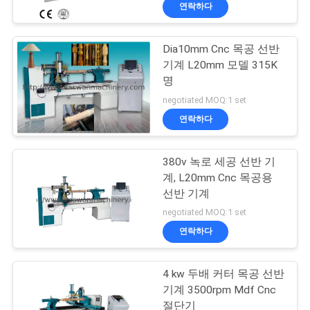
하
연락하다
여
Dia10mm Cnc 목공 선반
20
기계 L20mm 모델 315K
공
명
목공 모서리봉합기
장
negotiated MOQ:1 set
연락하다
여
행
380v 녹로 세공 선반 기
계, L20mm Cnc 목공용
선반 기계
품
29
negotiated MOQ:1 set
질
연락하다
목공 제분기
관
4 kw 두배 커터 목공 선반
리
기계 3500rpm Mdf Cnc
절단기