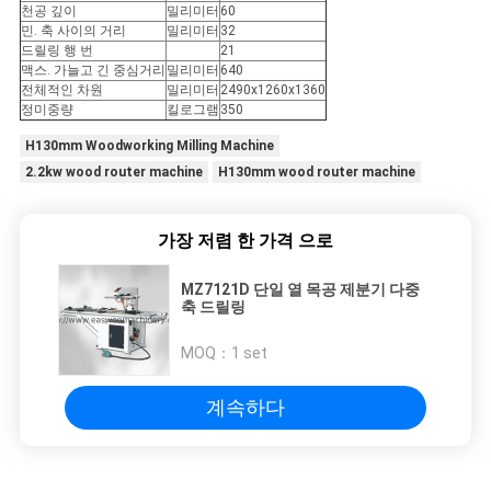
문
천공 깊이
밀리미터
60
민. 축 사이의 거리
밀리미터
32
을
드릴링 행 번
21
맥스. 가늘고 긴 중심거리
밀리미터
640
전체적인 차원
밀리미터
2490x1260x1360
요
정미중량
킬로그램
350
구
H130mm Woodworking Milling Machine
2.2kw wood router machine
H130mm wood router machine
하
세
가장 저렴 한 가격 으로
요
MZ7121D 단일 열 목공 제분기 다중
축 드릴링
사
MOQ：
1 set
이
계속하다
트
맵