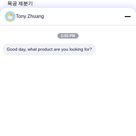
목공 제분기
Tony Zhuang
수직 Dia35mm 목공 제분기 단일 스핀들
Dia35mm MX5317 두배 축 제분기 보편적인 사용 수직
2:50 PM
MZ7221D 2 열 목공 제분기 Dia35mm 다중 축 안꾸물거려반
Good day, what product are you looking for?
모든
목공 띠톱 기계
목공 분할선판 기계
목공 모서리봉합기
목공 제분기
목공 모래로 덮는 기
목공 모티싱 머신
계