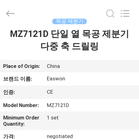
-
2026
Linyi
Ruixiang
Import
목공 제분기
&
Export
MZ7121D 단일 열 목공 제분기
집
Co.,
Ltd..
All
다중 축 드릴링
Rights
Reserved.
제
품
Place of Origin:
China
Easwon
브랜드 이름:
우
CE
인증:
리
Model Number:
MZ7121D
에
Minimum Order
1 set
Quantity:
대
negotiated
가격: