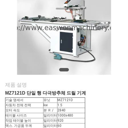
연
락
주
세
요
뉴
제품 설명
스
MZ7121D 단일 행 다극방추체 드릴 기계
기술 명세서
유닛
MZ7121D
자동차 전체 전력
kw
1.5
인
모터 속도
분 Ｒ /
2840
테이블 사이즈
밀리미터
1000x480
용
작업 테이블 높이
밀리미터
920
맥스. 가공품 두께
밀리미터
60