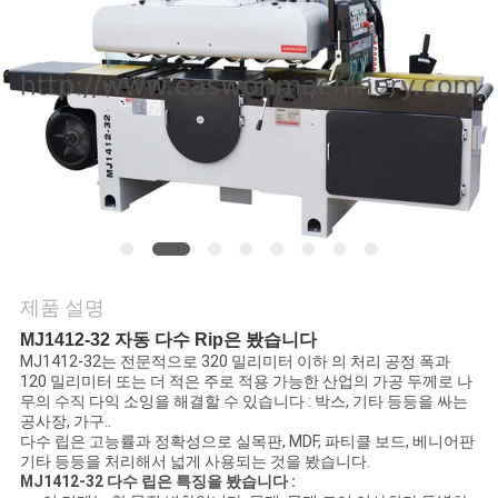
연
락
주
세
요
뉴
제품 설명
스
MJ1412-32 자동 다수 Rip은 봤습니다
MJ1412-32는 전문적으로 320 밀리미터 이하 의 처리 공정 폭과
120 밀리미터 또는 더 적은 주로 적용 가능한 산업의 가공 두께로 나
무의 수직 다익 소잉을 해결할 수 있습니다 : 박스, 기타 등등을 싸는
인
공사장, 가구..
다수 립은 고능률과 정확성으로 실목판, MDF, 파티클 보드, 베니어판
용
기타 등등을 처리해서 넓게 사용되는 것을 봤습니다.
MJ1412-32 다수 립은 특징을 봤습니다 :