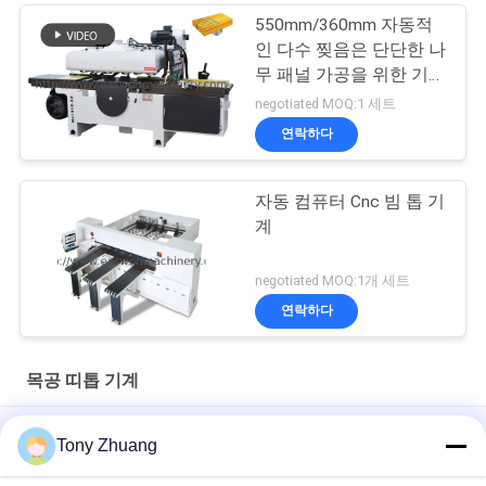
550mm/360mm 자동적
인 다수 찢음은 단단한 나
무 패널 가공을 위한 기계
를 보았습니다
negotiated MOQ:1 세트
연락하다
자동 컴퓨터 Cnc 빔 톱 기
계
negotiated MOQ:1개 세트
연락하다
목공 띠톱 기계
CE 목공 띠톱 기계 MJ243C 미끄럼 테이블 둥근톱 머신
Tony Zhuang
CS1225B 나무 띠톱 기계, CNC 18 인치 띠톱 기계