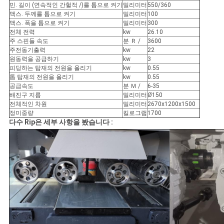
민. 길이 (연속적인 간헐적 /)를 톱으로 켜기
밀리미터
550/360
맥스. 두께를 톱으로 켜기
밀리미터
100
맥스. 폭을 톱으로 켜기
밀리미터
300
PRIVACY
전체 전력
kw
26.10
주 스핀들 속도
분 Ｒ /
3600
POLICY
주전동기출력
kw
22
원동력을 공급하기
kw
3
피딩하는 탑재의 전원을 올리기
kw
0.55
톱 탑재의 전원을 올리기
kw
0.55
공급속도
분 Ｍ /
6-35
배진구 지름
밀리미터
Ø150
전체적인 차원
밀리미터
2670x1200x1500
정미중량
킬로그램
1700
다수 Rip은 세부 사항을 봤습니다 :