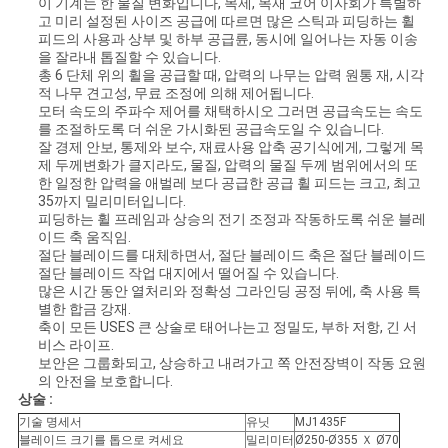
이 기계는 한 물질 변화입니다, 목제, 목재 코어 이사회가 특별하
문
고 미리 설정된 사이즈 공급에 따르면 많은 스틱과 피딩하는 휠
피드의 사용과 상부 및 하부 공급륜, 동시에 일어나는 자동 이송
을
을 잘라내 톱질할 수 있습니다.
총 6 단체 위의 휠을 공급할 때, 압력의 나무는 압력 원통 재, 시각
요
적 나무 견고성, 무료 조정에 의해 제어됩니다.
모터 속도의 주파수 제어를 채택하시오 그러면 공급속도는 속도
구
를 조절하도록 더 쉬운 가시화된 공급속도일 수 있습니다.
잘 경제 안보, 통제와 보수, 재료사용 압축 공기식에게, 그렇게 목
하
제 두께변화가 클지라도, 물질, 압력의 물질 두께 범위에서의 또
한 일정한 압력을 애벌레 보다 공급한 공급 휠 피드는 크고, 최고
35까지 밀리미터입니다.
세
피딩하는 휠 프레임과 상승의 전기 조정과 작동하도록 쉬운 블레
이드 축 움직임.
요
절단 블레이드를 대체하면서, 절단 블레이드 축은 절단 블레이드
절단 블레이드 작업 대지에서 떨어질 수 있습니다.
많은 시간 동안 열처리와 정확성 그라인딩 공정 뒤에, 축 사용 특
별한 합금 강재.
사
축이 모든 USES 큰 상술로 태어나는고 정밀도, 부하 저항, 긴 서
비스 라이프.
이
보안은 그룹화되고, 상승하고 내려가고 쪽 안전장벽이 작동 요원
의 안전을 보호합니다.
트
상술 :
기술 명세서
유닛
MJ1435F
맵
블레이드 크기를 톱으로 켜세요
밀리미터
Ø250-Ø355 Ｘ Ø70