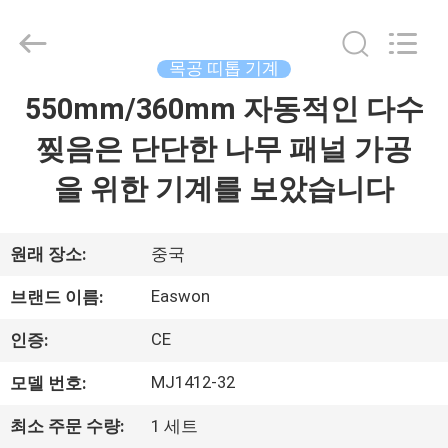
-
2026
Linyi
Ruixiang
Import
목공 띠톱 기계
&
Export
550mm/360mm 자동적인 다수
집
Co.,
Ltd..
All
찢음은 단단한 나무 패널 가공
Rights
Reserved.
제
을 위한 기계를 보았습니다
품
원래 장소:
중국
우
Easwon
브랜드 이름:
리
CE
인증:
에
MJ1412-32
모델 번호:
대
최소 주문 수량:
1 세트