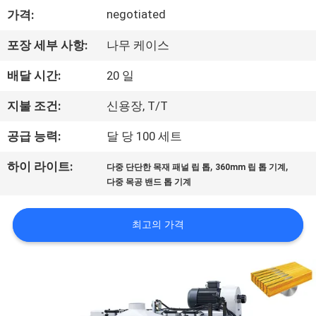
하
negotiated
가격:
여
포장 세부 사항:
나무 케이스
공
배달 시간:
20 일
장
지불 조건:
신용장, T/T
여
공급 능력:
달 당 100 세트
행
,
,
하이 라이트:
다중 단단한 목재 패널 립 톱
360mm 립 톱 기계
다중 목공 밴드 톱 기계
품
최고의 가격
질
관
리